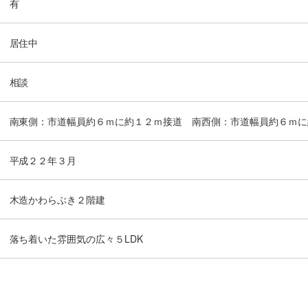
有
居住中
相談
南東側：市道幅員約６ｍに約１２ｍ接道 南西側：市道幅員約６ｍに
平成２２年３月
木造かわらぶき２階建
落ち着いた雰囲気の広々５LDK