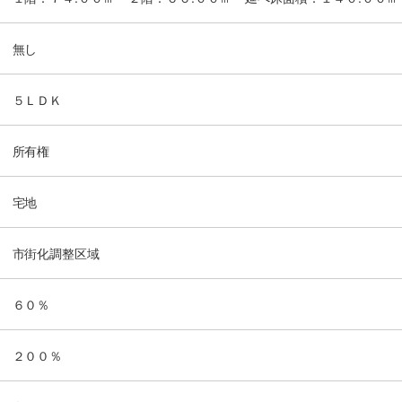
無し
５ＬＤＫ
所有権
宅地
市街化調整区域
６０％
２００％