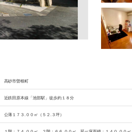
高砂市曽根町
近鉄田原本線「池部駅」徒歩約１８分
公薄１７３.００㎡（５２.３坪）
１階：７４.００㎡ ２階：６６.００㎡ 延べ床面積：１４０.００㎡