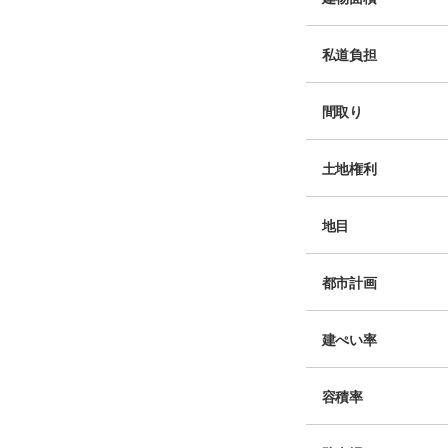
私道負担
間取り
土地権利
地目
都市計画
建ぺい率
容積率