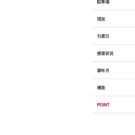
駐車場
現況
引渡日
接道状況
築年月
構造
POINT