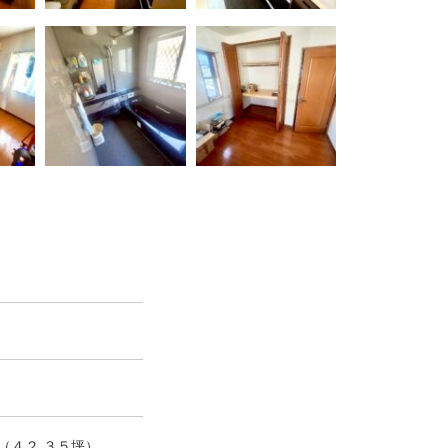
（４２.３５坪）